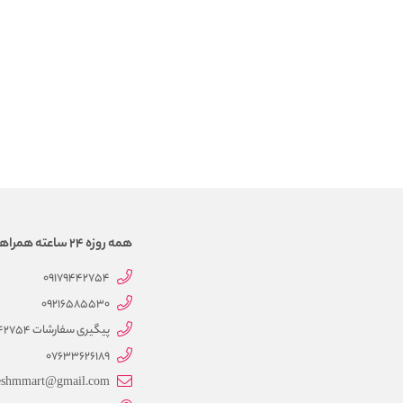
همه روزه 24 ساعته همراهتیم
09179442754
09216585530
پیگیری سفارشات 09179442754
07633626189
eshmmart@gmail.com