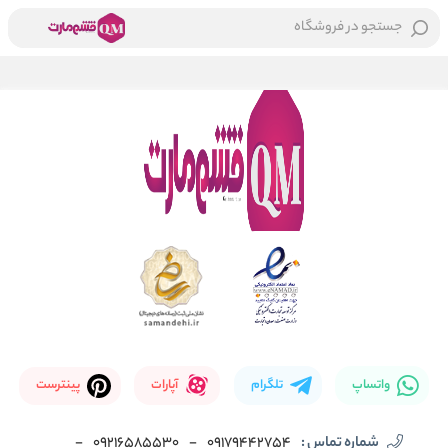
جستجو در فروشگاه
واتساپ
تلگرام
آپارات
پینترست
شماره تماس :
09179442754
-
09216585530
-