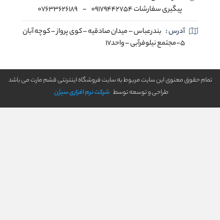
پیگیری سفارشات 09179442754
-
07633626189
آدرس :
بندرعباس – میدان صادقیه – کوی پرواز – کوچه آبان
5-مجتمع نیلوفرآبی – واحد17
تمام حقوق معنوی این سایت مربوط به سایت فروشگاه اینترنتی قشم مارت می باشد
طراحی و توسعه توسط
شرکت نرم افزاری سیژن