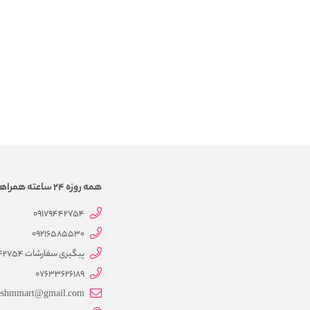
همه روزه 24 ساعته همراهتیم
09179442754
09216585530
پیگیری سفارشات 09179442754
07633626189
eshmmart@gmail.com