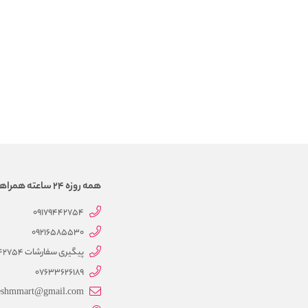
همه روزه 24 ساعته همراهتیم
09179442754
09216585530
پیگیری سفارشات 09179442754
07633626189
eshmmart@gmail.com