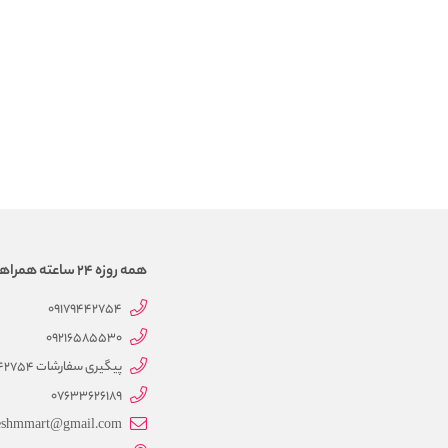
همه روزه 24 ساعته همراهتیم
09179442754
09216585530
پیگیری سفارشات 09179442754
07633626189
eshmmart@gmail.com