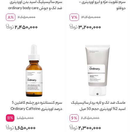
سرم تقویت مژه و ابرو اوردینری -
سرم سالیسیلیک اسید بدن اوردینری
دوقلو
ضد لک و جوش ordinary body care
salicylic acid
8
7
2,650,000
3,450,000
%
%
2,450,000
3,200,000
ماسک ضد لک و لایه بردار سالیسیلیک
سرم کنستانتره دور چشم کافئین 5
اسید 2% اوردینری حجم 50 میل
درصد اوردینری Ordinary Caffeine
Solution حجم 30 میلی لیتر
11
6
1,850,000
2,450,000
%
%
1,650,000
2,300,000