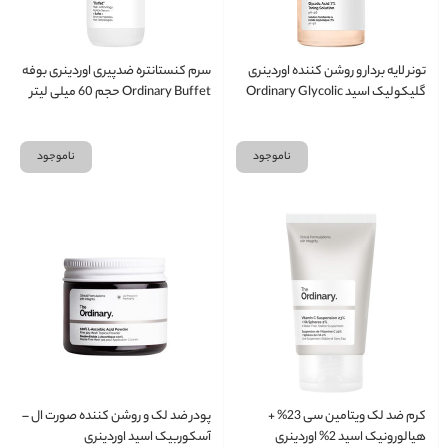
تونر لایه بردار و روشن کننده اوردینری
سرم کنستانتره ضدپیری اوردینری بوفه
گلیکولیک اسید Ordinary Glycolic
Ordinary Buffet حجم 60 میلی لیتر
Acid 7 حجم 240 میلی لیتر
ناموجود
ناموجود
کرم ضد لک ویتامین سی 23% +
پودر ضد لک و روشن کننده صورت ال –
هیالورونیک اسید 2% اوردینری
آسکوربیک اسید اوردینری