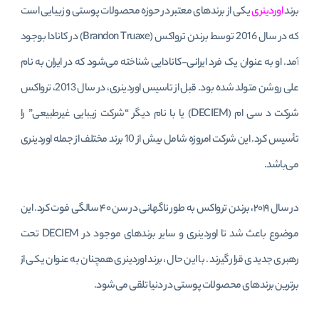
برند
اوردینری
یکی از برندهای معتبر در حوزه محصولات پوستی و زیبایی است
که در سال 2016 توسط برندن ترواکس (Brandon Truaxe) در کانادا بوجود
آمد. او به عنوان یک فرد ایرانی-کانادایی شناخته می‌شود که در ایران به نام
علی روشن متولد شده بود. قبل از تاسیس اوردینری، در سال 2013، ترواکس
شرکت د سی ام (DECIEM) یا با نام دیگر “شرکت زیبایی غیرطبیعی” را
تأسیس کرد. این شرکت امروزه شامل بیش از 10 برند مختلف از جمله اوردینری
می‌باشد.
در سال ۲۰۱۹، برندن ترواکس به طور ناگهانی در سن ۴۰ سالگی فوت کرد. این
موضوع باعث شد تا اوردینری و سایر برندهای موجود در DECIEM تحت
رهبری جدیدی قرار گیرند. با این حال، برند اوردینری همچنان به عنوان یکی از
برترین برندهای محصولات پوستی در دنیا تلقی می‌شود.