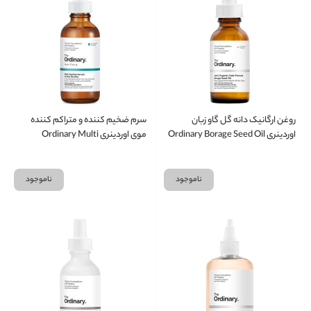
روغن ارگانیک دانه گل گاو زبان
سرم ضخیم کننده و متراکم کننده
اوردینری Ordinary Borage Seed Oil
موی اوردینری Ordinary Multi
حجم 30 میلی لیتر
Peptide حجم 60 میلی لیتر
ناموجود
ناموجود