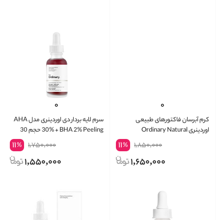
کرم آبرسان فاکتورهای طبیعی
سرم لایه بردار دی اوردینری مدل AHA
اوردینری Ordinary Natural
30% + BHA 2% Peeling حجم 30
Moisturizing Factors HA حجم 30
میلی لیتر
11
11
1,750,000
1,850,000
%
%
میلی لیتر
1,550,000
1,650,000