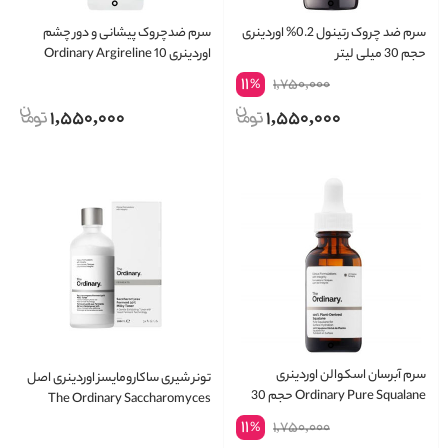
سرم ضد چروک رتینول 0.2% اوردینری
سرم ضدچروک پیشانی و دور چشم
حجم 30 میلی لیتر
اوردینری Ordinary Argireline 10
حجم 30 میلی لیتر
11
1,750,000
%
1,550,000
1,550,000
سرم آبرسان اسکوالن اوردینری
تونر شیری ساکارومایسز اوردینری اصل
Ordinary Pure Squalane حجم 30
The Ordinary Saccharomyces
میلی لیتر
Ferment 30% Milky Toner 100ml
11
1,750,000
%