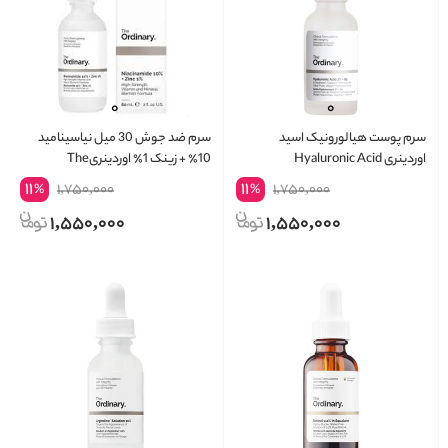
سرم پوست هیالورونیک اسید
سرم ضد جوش 30 میل نیاسینامید
اوردینری Hyaluronic Acid
10٪ + زینک 1٪ اوردینریThe
Ordinary Niacinamide 10% + Zinc
11
11
1,750,000
1,750,000
%
%
1%
1,550,000
1,550,000