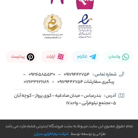
واتساپ
تلگرام
آپارات
پینترست
شماره تماس :
09179442754
-
09216585530
-
پیگیری سفارشات 09179442754
-
07633626189
آدرس :
بندرعباس – میدان صادقیه – کوی پرواز – کوچه آبان
5-مجتمع نیلوفرآبی – واحد17
تمام حقوق معنوی این سایت مربوط به سایت فروشگاه اینترنتی قشم مارت می باشد
طراحی و توسعه توسط
شرکت نرم افزاری سیژن