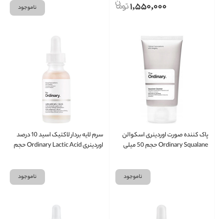
1,550,000
ناموجود
پاک کننده صورت اوردینری اسکوالن
سرم لایه بردار لاکتیک اسید 10 درصد
Ordinary Squalane حجم 50 میلی
اوردینری Ordinary Lactic Acid حجم
لیتر
30 میلی لیتر
ناموجود
ناموجود