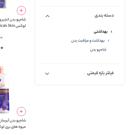
دسته بندی
شامپو بدن انجیر 
لوکس ls Skin
بهداشتی
Fig Extract and
00
 Oil Body Wash
بهداشت و مراقبت بدن
00
شامپو بدن
فیلتر بازه قیمتی
شامپو بدن آبرسان
Hydrating Glow