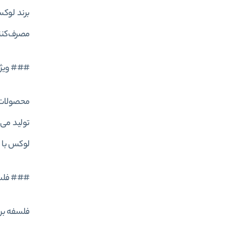
مصرف‌کنند
### ویژ
محصولات ل
تولید می‌
لوکس با ت
### فلسف
فلسفه برن