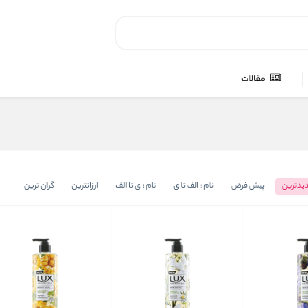
مقالات
یدترین
پیش فرض
نام : الف تا ی
نام : ی تا الف
ارزانترین
گران ترین