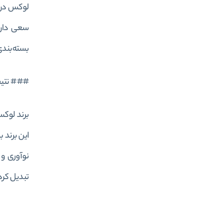
لوکس در ب
سعی دارد
بسته‌بندی
### نتیج
این برند ب
نوآوری و 
تبدیل کرد