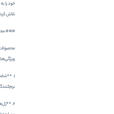
خود را به
تلاش کرده
### محص
محصولات 
ویژگی‌های
1. **شام
نرم‌کنندگ
2. **ژل‌