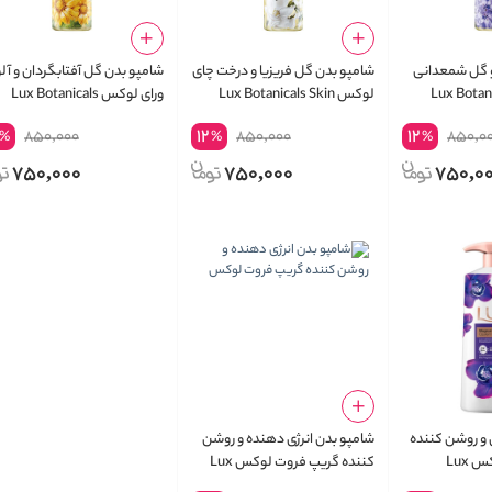
و گل شمعدانی
شامپو بدن گل فریزیا و درخت چای
شامپو بدن گل آفتابگردان و آل
Lux Botanica
لوکس Lux Botanicals Skin
ورای لوکس Lux Botanicals
Bright Skin Sunflower and
Detox Freesia and Tea Tree
Renewal 
12
12
850,000
850,000
850,0
%
%
%
Aloe Vera Body Wash
Oil Body Wash
Geranium
750,000
750,000
750,0
 و روشن کننده
شامپو بدن انرژی دهنده و روشن
میوه های بری لوکس Lux
کننده گریپ فروت لوکس Lux
Healthy Glow