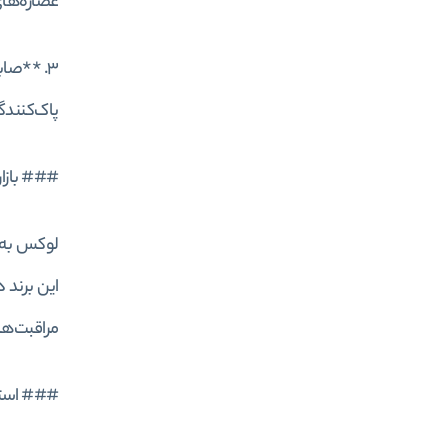
عصاره‌های
3. **صا
پاک‌کنندگ
### بازا
لوکس به ط
این برند 
مراقبت‌ها
### استرا