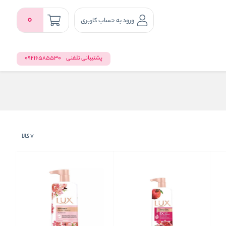
0
ورود به حساب کاربری
پشتیبانی تلفنی
09216585530
7
کالا