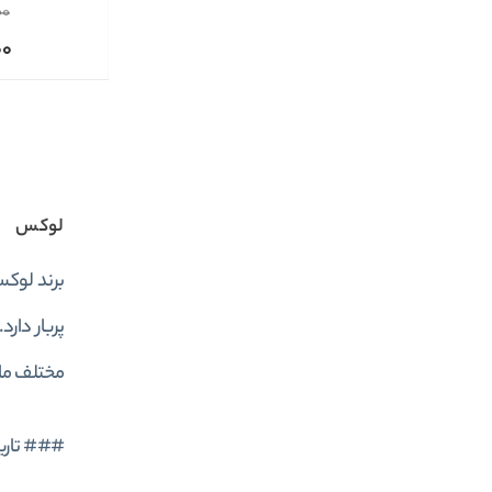
00
00
لوکس
مختلف ما
### تاری