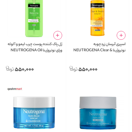
اسپری آبرسان زردچوبه
ژل پاک کننده پوست چرب لیمو و آلوئه
نوتروژینا NEUTROGENA Clear &
ورای نوتروژینا NEUTROGENA Oil
Balancing Facial Wash
Soothe Toning Mist
550,000
550,000