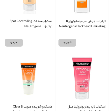
تونر ضد جوش سر سیاه نوتروژینا
اسکراب ضد لک Spot Controlling
Neutrogena Blackhead Eiminating
نوتروژینا Neutrogena
Toner
ناموجود
ناموجود
اسکراب لایه بردار نوتروژینا مدل
ماسک و شوینده صورت Clear &