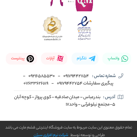
واتساپ
تلگرام
آپارات
پینترست
شماره تماس :
09179442754
-
09216585530
-
پیگیری سفارشات 09179442754
-
07633626189
آدرس :
بندرعباس – میدان صادقیه – کوی پرواز – کوچه آبان
5-مجتمع نیلوفرآبی – واحد17
تمام حقوق معنوی این سایت مربوط به سایت فروشگاه اینترنتی قشم مارت می باشد
طراحی و توسعه توسط
شرکت نرم افزاری سیژن