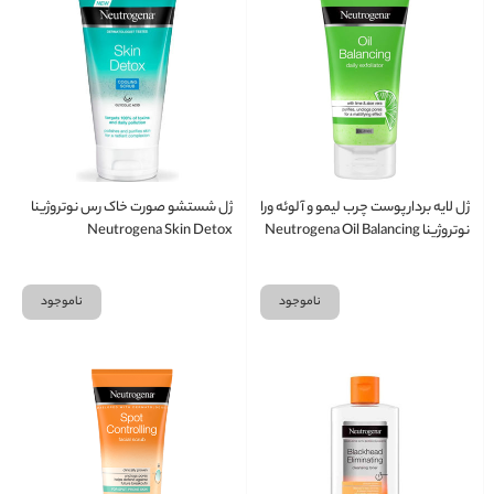
ژل لایه بردار پوست چرب لیمو و آلوئه ورا
ژل شستشو صورت خاک رس نوتروژینا
نوتروژینا Neutrogena Oil Balancing
Neutrogena Skin Detox
Daily
ناموجود
ناموجود