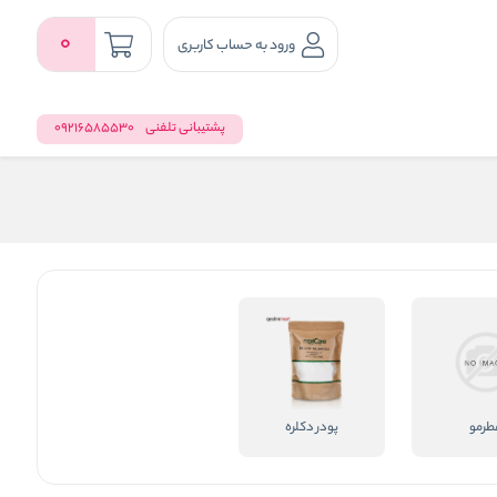
0
ورود به حساب کاربری
پشتیبانی تلفنی
09216585530
طرمو
پودر دکلره