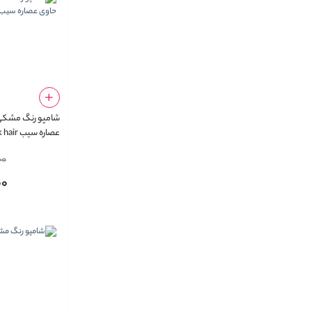
شامپو رنگ مشک
عصاره سی
shampoo Apple
00
00