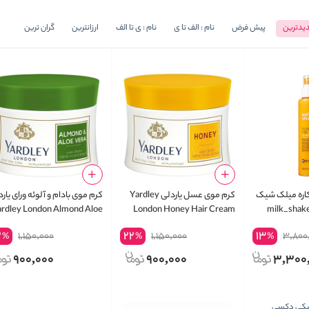
یدترین
پیش فرض
نام : الف تا ی
نام : ی تا الف
ارزانترین
گران ترین
م اسپری مو ۱۲ کاره میلک شیک
کرم موی عسل یاردلی Yardley
کرم موی بادام و آلوئه ورای یار
ardley London Almond Aloe
London Honey Hair Cream
milk_shake
Vera Hair Cream
2
22
13
1,150,000
1,150,000
3,800
%
%
%
900,000
900,000
3,300