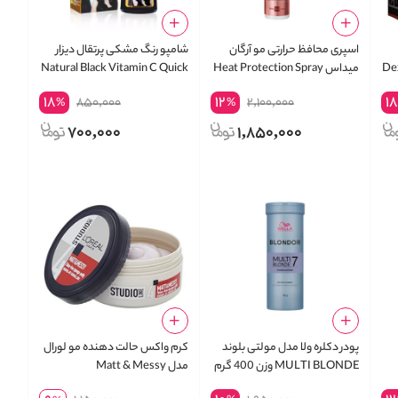
اسپری محافظ حرارتی مو آرگان
شامپو رنگ مشکی پرتقال دیزار
 میلی لیتر Dexe
میداس Heat Protection Spray
Natural Black Vitamin C Quick
Hair Color Shampoo
18
12
18
850,000
2,100,000
%
%
700,000
1,850,000
پودر دکلره ولا مدل مولتی بلوند
کرم واکس حالت دهنده مو لورال
MULTI BLONDE وزن 400 گرم
مدل Matt & Messy
N