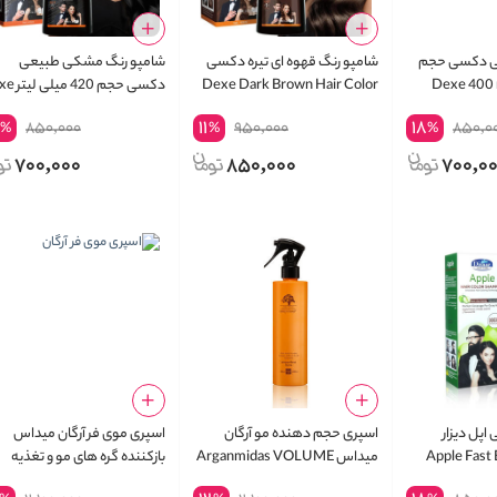
ی دکسی حجم
شامپو رنگ قهوه ای تیره دکسی
شامپو رنگ مشکی طبیعی
یلی لیتر Dexe 400 ml
Dexe Dark Brown Hair Color
دکسی حجم 420
Black Hair Shampoo
Shampoo
Bla
11
18
850,000
950,000
850,0
%
%
%
700,000
850,000
700,0
پل دیزار
اسپری حجم دهنده مو آرگان
اسپری موی فر آرگان میداس
Apple Fast 
میداس Arganmidas VOLUME
بازکننده گره های مو و تغذیه
ROOT SPRAY
کننده OURISHING CURLS