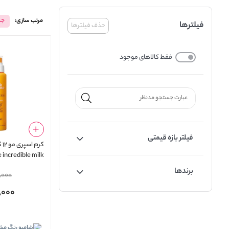
مرتب سازی:
جد
فیلترها
حذف فیلترها
فقط کالاهای موجود
فیلتر بازه قیمتی
کر
 incredible milk
برندها
,000
,000