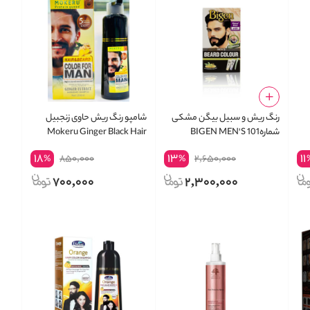
رنگ ریش و سبیل بیگن مشکی
شامپو رنگ ریش حاوی زنجبیل
شماره101 BIGEN MEN'S
Mokeru Ginger Black Hair
Shampoo Organic Pure
BEARD COLOR 101 BROWN
He
18
13
11
850,000
2,650,000
%
%
Natural Dye 200 ML
BLACK -
700,000
2,300,000