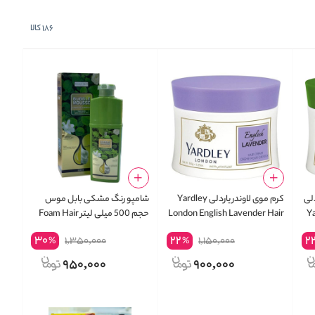
186
کالا
دلی
کرم موی لاوندر یاردلی Yardley
شامپو رنگ مشکی بابل موس
Y
London English Lavender Hair
حجم 500 میلی لیتر Foam Hair
Dye – 500ml Bubble Mousse
Cream
30
22
2
1,350,000
1,150,000
%
%
Shampoo
950,000
900,000