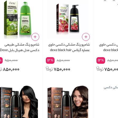
ی دکسی حاوی
شامپو رنگ مشکی دکسی حاوی
شامپو رنگ مشکی طبیعی
ب dexe black hair
عصاره گیلاس dexe black hair
دکسی مدل هربال بابل Dexe
rbal Bubble Dye Non-stain
shampoo cherries
12
12
950,000
850,000
850,0
%
%
%
2.0 Natural Black
850,000
750,000
750,0