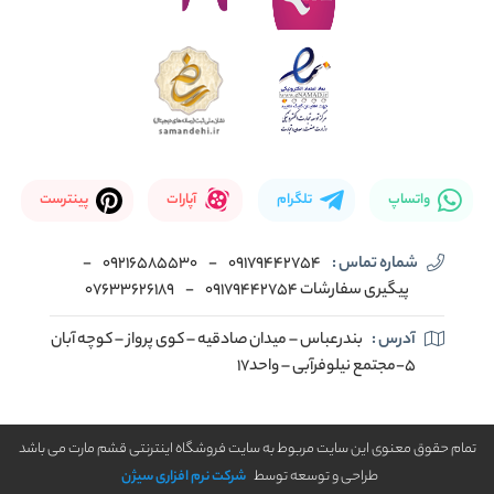
واتساپ
تلگرام
آپارات
پینترست
شماره تماس :
09179442754
-
09216585530
-
پیگیری سفارشات 09179442754
-
07633626189
آدرس :
بندرعباس – میدان صادقیه – کوی پرواز – کوچه آبان
5-مجتمع نیلوفرآبی – واحد17
تمام حقوق معنوی این سایت مربوط به سایت فروشگاه اینترنتی قشم مارت می باشد
طراحی و توسعه توسط
شرکت نرم افزاری سیژن