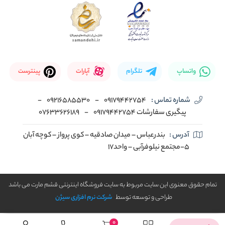
واتساپ
تلگرام
آپارات
پینترست
شماره تماس :
09179442754
-
09216585530
-
پیگیری سفارشات 09179442754
-
07633626189
آدرس :
بندرعباس – میدان صادقیه – کوی پرواز – کوچه آبان
5-مجتمع نیلوفرآبی – واحد17
تمام حقوق معنوی این سایت مربوط به سایت فروشگاه اینترنتی قشم مارت می باشد
طراحی و توسعه توسط
شرکت نرم افزاری سیژن
0