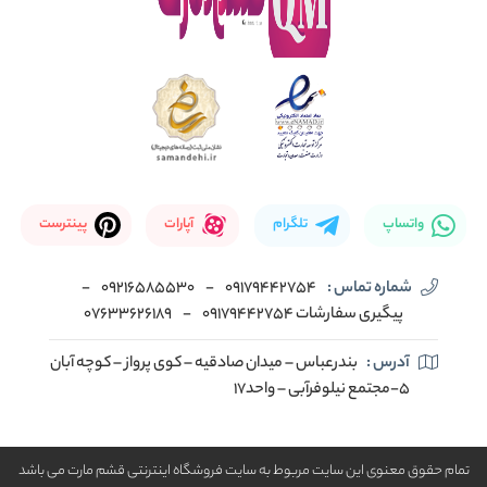
واتساپ
تلگرام
آپارات
پینترست
شماره تماس :
09179442754
-
09216585530
-
پیگیری سفارشات 09179442754
-
07633626189
آدرس :
بندرعباس – میدان صادقیه – کوی پرواز – کوچه آبان
5-مجتمع نیلوفرآبی – واحد17
تمام حقوق معنوی این سایت مربوط به سایت فروشگاه اینترنتی قشم مارت می باشد