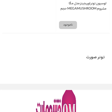
لوسیون تونر اوریجینز مدل مگا
مشروم MEGAMUSHROOM حجم
200 میل
ناموجود
تونر صورت