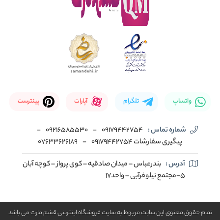
واتساپ
تلگرام
آپارات
پینترست
شماره تماس :
09179442754
-
09216585530
-
پیگیری سفارشات 09179442754
-
07633626189
آدرس :
بندرعباس – میدان صادقیه – کوی پرواز – کوچه آبان
5-مجتمع نیلوفرآبی – واحد17
تمام حقوق معنوی این سایت مربوط به سایت فروشگاه اینترنتی قشم مارت می باشد