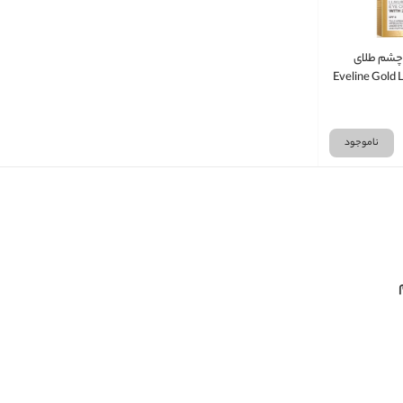
 چشم طلای
Eveline Gold Lift 
ناموجود