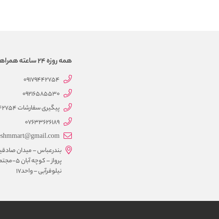
همه روزه 24 ساعته همراهتیم
09179442754
09216585530
پیگیری سفارشات 09179442754
07633626189
eshmmart@gmail.com
بندرعباس – میدان صادقی
پرواز – کوچه آبان 5-
نیلوفرآبی – واحد17