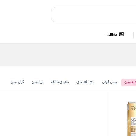
مقالات
یدترین
پیش فرض
نام : الف تا ی
نام : ی تا الف
ارزانترین
گران ترین