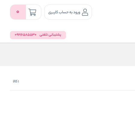
0
ورود به حساب کاربری
پشتیبانی تلفنی
09216585530
1
کالا