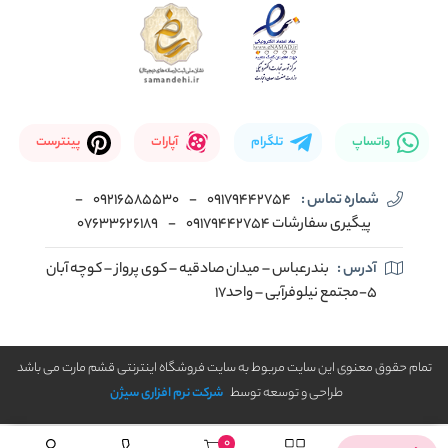
واتساپ
تلگرام
آپارات
پینترست
شماره تماس :
09179442754
-
09216585530
-
پیگیری سفارشات 09179442754
-
07633626189
آدرس :
بندرعباس – میدان صادقیه – کوی پرواز – کوچه آبان
5-مجتمع نیلوفرآبی – واحد17
تمام حقوق معنوی این سایت مربوط به سایت فروشگاه اینترنتی قشم مارت می باشد
طراحی و توسعه توسط
شرکت نرم افزاری سیژن
0