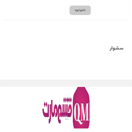
ناموجود
سشوار