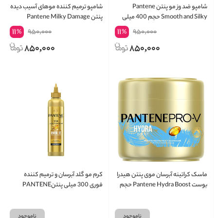
شامپو ضد وز مو پنتن Pantene
شامپو ترمیم کننده موهای آسیب دیده
Smooth and Silky حجم 400 میلی
پنتن Pantene Milky Damage
لیتر
Repair حجم 400 میلی لیتر
11
11
950,000
950,000
%
%
850,000
850,000
ماسک کراتینه آبرسان موی پنتن هیدرا
کرم مو گلد آبرسان و ترمیم کننده
بوست Pantene Hydra Boost حجم
فوری 300 میلی پنتنPANTENE
300 میلی لیتر
ناموجود
ناموجود