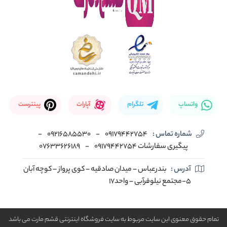
واتساپ
تلگرام
آپارات
پینترست
شماره تماس :
09179442754
-
09216585530
-
پیگیری سفارشات 09179442754
-
07633626189
آدرس :
بندرعباس – میدان صادقیه – کوی پرواز – کوچه آبان
5-مجتمع نیلوفرآبی – واحد17
تمام حقوق معنوی این سایت مربوط به سایت فروشگاه اینترنتی قشم مارت می باشد