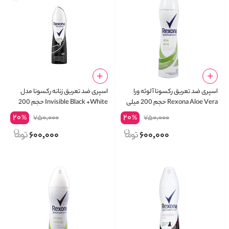
اسپری ضد تعریق رکسونا آلوئه ورا
اسپری ضد تعریق زنانه رکسونا مدل
Rexona Aloe Vera حجم 200 میلی
Invisible Black +White حجم 200
لیتر
میلی لیتر
20
20
750,000
750,000
%
%
600,000
600,000