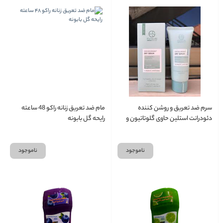
سرم ضد تعریق و روشن کننده
مام ضد تعریق زنانه راکو 48 ساعته
دئودرانت استلین حاوی گلوتاتیون و
رایحه گل بابونه
ویتامین ب سه Estelin deoderant
dry serum
ناموجود
ناموجود