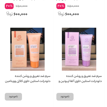
20
20
750,000
750,000
%
%
600,000
600,000
سرم ضد تعریق و روشن کننده
سرم ضد تعریق و روشن کننده
دئودرانت استلین حاوی آلفا اربوتین و
دئودرانت استلین حاوی کلاژن وویتامین
امگا شش Estelin deoderant dry
سی Estelin deoderant dry serum
serum
ناموجود
ناموجود