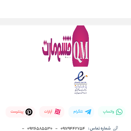
واتساپ
تلگرام
آپارات
پینترست
شماره تماس :
09179442754
-
09216585530
-