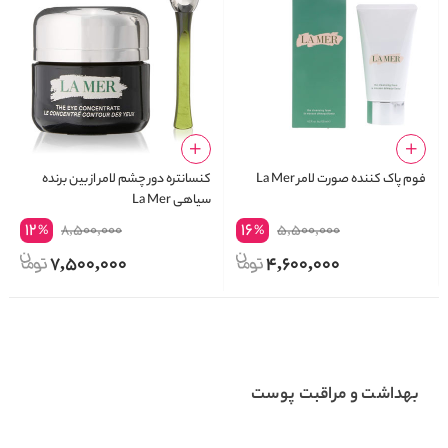
فوم پاک کننده صورت لامر La Mer
کنسانتره دور چشم لامر از بین برنده
سیاهی La Mer
12
16
8,500,000
5,500,000
%
%
7,500,000
4,600,000
بهداشت و مراقبت پوست