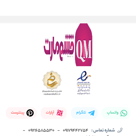
واتساپ
تلگرام
آپارات
پینترست
شماره تماس :
09179442754
-
09216585530
-