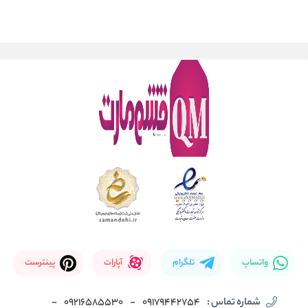
واتساپ
تلگرام
آپارات
پینترست
شماره تماس :
09179442754
-
09216585530
-