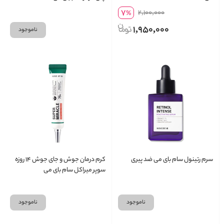
Advanced Triple Action Eye
7
2,100,000
%
Cream
1,950,000
ناموجود
سرم رتینول سام بای می ضد پیری
کرم درمان جوش و جای جوش ۱۴ روزه
سوپر میراکل سام بای می
ناموجود
ناموجود