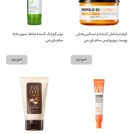
کرم درخشان کننده و تسکین‌بخش
تونر کوچک کننده منافذ سوپر ماچا
پوست پروپولیس سام بای می
سام بای می
ناموجود
ناموجود