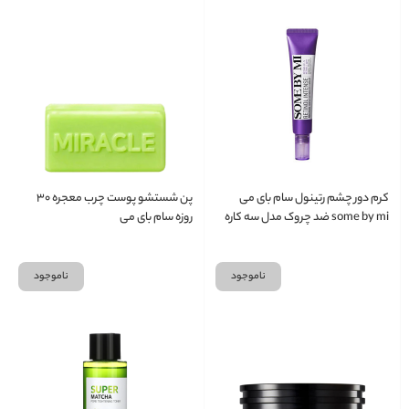
کرم دور چشم رتینول سام بای می
پن شستشو پوست چرب معجره ۳۰
some by mi ضد چروک مدل سه کاره
روزه سام بای می
ناموجود
ناموجود