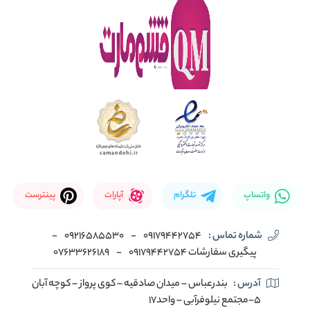
واتساپ
تلگرام
آپارات
پینترست
شماره تماس :
09179442754
-
09216585530
-
پیگیری سفارشات 09179442754
-
07633626189
آدرس :
بندرعباس – میدان صادقیه – کوی پرواز – کوچه آبان
5-مجتمع نیلوفرآبی – واحد17