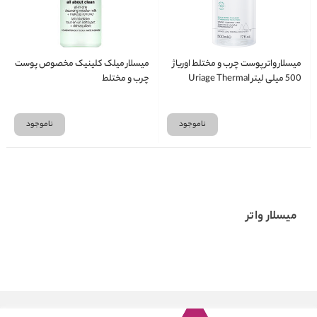
میسلار واتر پوست چرب و مختلط اوریاژ
میسلار میلک کلینیک مخصوص پوست
500 میلی لیتر Uriage Thermal
چرب و مختلط
Micellar Water
ناموجود
ناموجود
میسلار واتر