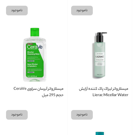
Blossom
ناموجود
ناموجود
میسلار واتر لیراک پاک کننده آرایش
میسلار واتر آبرسان سراوی CeraVe
Lierac Micellar Water
حجم 295 میل
ناموجود
ناموجود