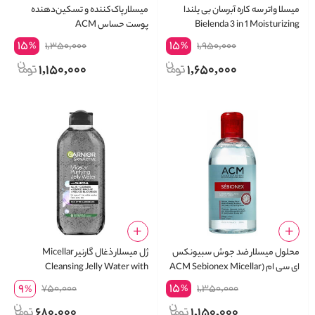
میسلا واتر سه کاره آبرسان بی یلندا
میسلار پاک‌کننده و تسکین‌دهنده
Bielenda 3 in 1 Moisturizing
پوست حساس ACM
Micellar Water
15
15
1,350,000
1,950,000
%
%
1,150,000
1,650,000
محلول میسلار ضد جوش سبیونکس
ژل میسلار ذغال گارنیر Micellar
ای سی ام (ACM Sebionex Micellar
Cleansing Jelly Water with
Charcoal
Lotion)
15
9
750,000
1,350,000
%
%
680,000
1,150,000