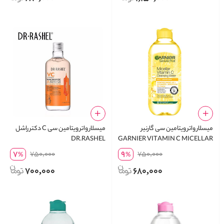
میسلار واتر ویتامین سی گارنیر
میسلار واتر ویتامین سی C دکتر راشل
DR.RASHEL
GARNIER VITAMIN C MICELLAR
WATER
7
9
750,000
750,000
%
%
700,000
680,000