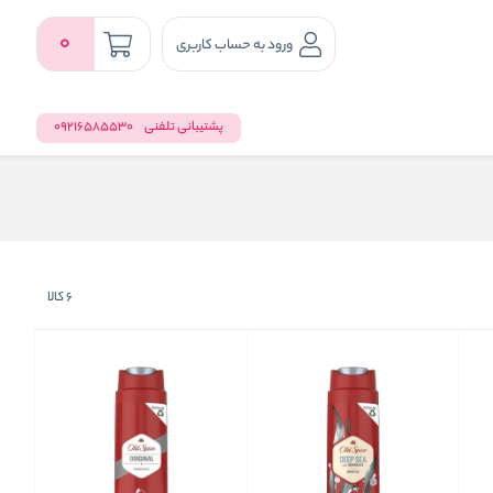
0
ورود به حساب کاربری
پشتیبانی تلفنی
09216585530
6
کالا