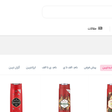
مقالات
یدترین
پیش فرض
نام : الف تا ی
نام : ی تا الف
ارزانترین
گران ترین