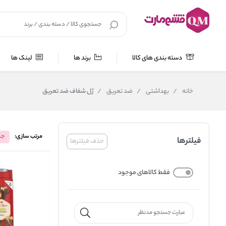
دسته بندی های کالا
برند ها
لینک ها
خانه
/
بهداشتی
/
ضد تعریق
/
ژل شفاف ضد تعریق
مرتب سازی:
جد
فیلترها
حذف فیلترها
فقط کالاهای موجود