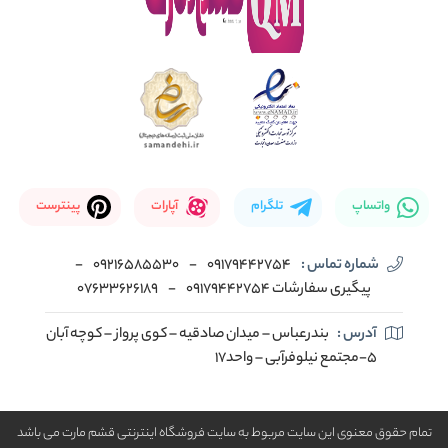
واتساپ
تلگرام
آپارات
پینترست
شماره تماس :
09179442754
-
09216585530
-
پیگیری سفارشات 09179442754
-
07633626189
آدرس :
بندرعباس – میدان صادقیه – کوی پرواز – کوچه آبان
5-مجتمع نیلوفرآبی – واحد17
تمام حقوق معنوی این سایت مربوط به سایت فروشگاه اینترنتی قشم مارت می باشد