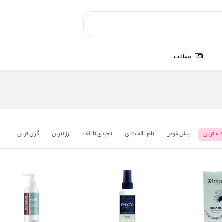
مقالات
یدترین
پیش فرض
نام : الف تا ی
نام : ی تا الف
ارزانترین
گران ترین