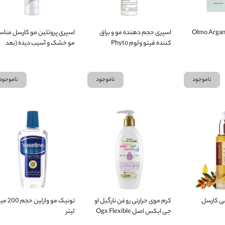
وغن آرگان اولمو Olmo Argan
اسپری حجم دهنده مو و براق
اسپری پروتئین مو کارسل منا
کننده فیتو ولوم Phyto
مو خشک و آسیب دیده (بعد
حمام) حجم 150 میلی لیتر
ناموجود
ناموجود
ناموجود
شی کارسل
کرم موی حرارتی روغن نارگیل او
تونیک مو وازلین
جی ایکس اصل Ogx Flexible
لیتر
Control Frizz Defying