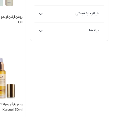
فیلتر بازه قیمتی
ر
OIl
برندها
روغن آرگان مراک
Karseell 50ml