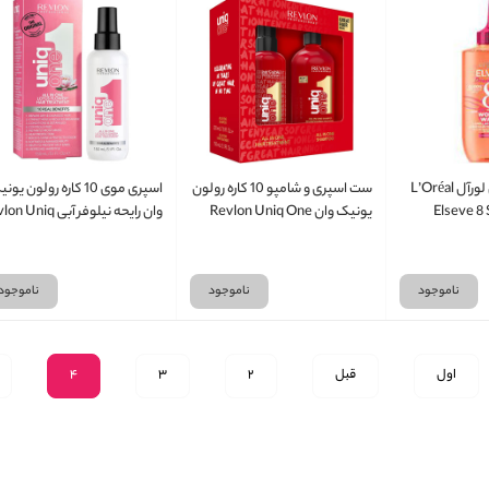
سرم مو 8 ثانیه ای لورآل L’Oréal
ست اسپری و شامپو 10 کاره رولون
اسپری موی 10 کاره رولون یو
Elseve 8
یونیک وان Revlon Uniq One
وان رایحه نیلوفر آبی niq
One حجم 150 میلی لیتر
ناموجود
ناموجود
ناموجود
اول
قبل
2
3
4