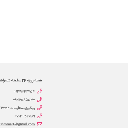
همه روزه 24 ساعته همراهتیم
09179442754
09216585530
پیگیری سفارشات 09179442754
07633626189
eshmmart@gmail.com