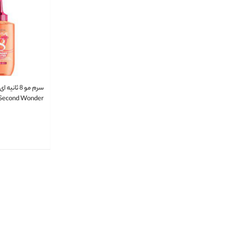
 Second Wonder
Water