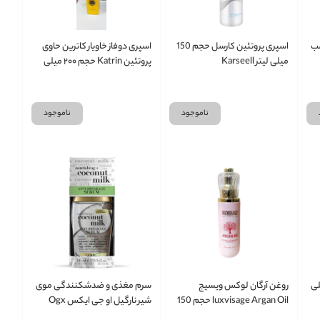
سب
اسپری پروتئین کارسل حجم 150
اسپری دوفاز خاویار کاترین حاوی
میلی لیتر Karseell
پروتئین Katrin حجم ۲۰۰ میلی
ناموجود
ناموجود
 حجم 200 میلی
روغن آرگان لوکس ویسیج
سرم مغذی و ضدشکنندگی موی
luxvisage Argan Oil حجم 150
شیر نارگیل او جی ایکس Ogx
میل
Coconut Milk