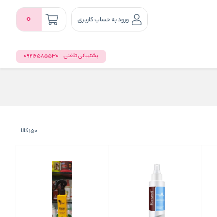
0
ورود به حساب کاربری
پشتیبانی تلفنی
09216585530
150
کالا