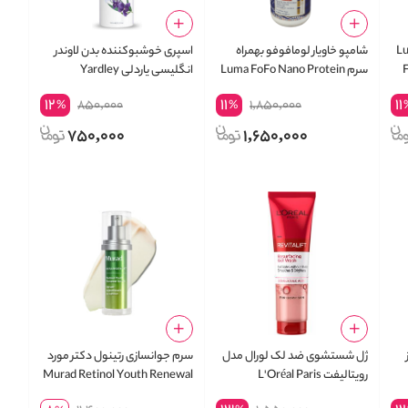
مافوفو Luma
شامپو خاویار لومافوفو بهمراه
اسپری خوشبوکننده بدن لاوندر
F
سرم Luma FoFo Nano Protein
انگلیسی یاردلی Yardley
London English Lavender
Collagen Shampoo
12
11
11
850,000
1,850,000
%
%
Refreshing Body Spray
750,000
1,650,000
ژل شستشوی ضد لک لورال مدل
سرم جوانسازی رتینول دکتر مورد
رویتالیفت L'Oréal Paris
Murad Retinol Youth Renewal
Serum
Revitalift Resurfacing Gel