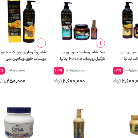
مو و روغن
ست شامپو،ماسک مو و روغن
شامپو آبرسان و براق کننده مو
 ایتالیا
نارگیل رویسات Roisate ایتالیا
رویسات حاوی ویتامین سی
ROISATE SHAMPOO
4
12
12
1,450,000
2,950,000
2,950,
%
%
%
VITAMIN C
1,250,000
2,600,000
2,600,