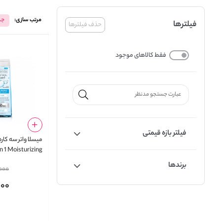
مرتب سازی:
جد
فیلترها
حذف فیلترها
فقط کالاهای موجود
فیلتر بازه قیمتی
میسلا واتر سه کاره
in 1 Moisturizing
Micellar Water
برندها
000
000