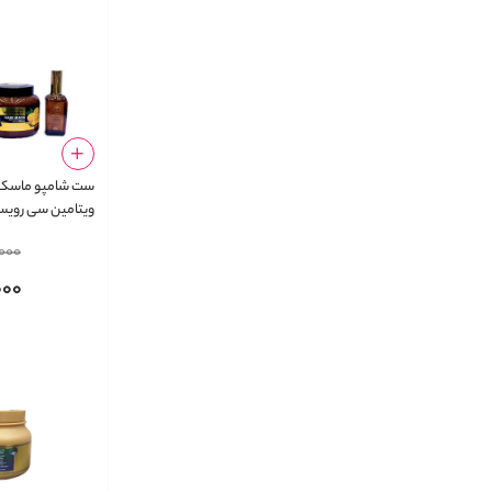
ست شامپو ماسک 
ویتامین سی رویسات
000
000