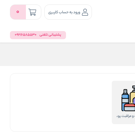
0
ورود به حساب کاربری
پشتیبانی تلفنی
09216585530
و مراقبت پوست