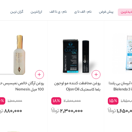
یدترین
پیش فرض
نام : الف تا ی
نام : ی تا الف
ارزانترین
گران ترین
 آبرسان بی یلندا
روغن محافظت کننده مو اوجون
روغن آرگان خالص نمیسیس ح
Bielenda 3 
بلما کاسمتیک Ojon Oil
100 میل Nemesis
0
18
15
1,100,000
2,800,000
1,950,
%
%
%
880,000
2,300,000
1,650,