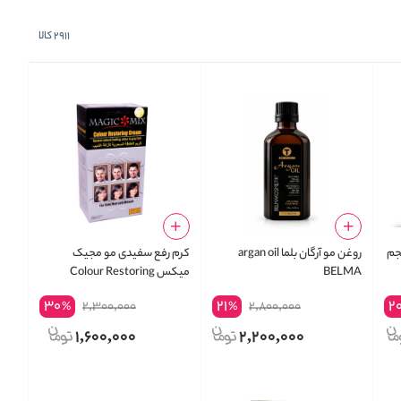
2911
کالا
جم
روغن مو آرگان بلما argan oil
کرم رفع سفیدی مو مجیک
BELMA
میکس Colour Restoring
Cream
30
21
2
2,300,000
2,800,000
%
%
1,600,000
2,200,000