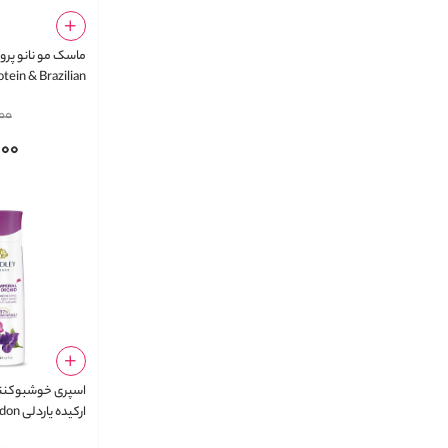
ماسک مو نانو پرو
tein & Brazilian
Hair Mask
00
000
اسپری خوشبوکنن
ارکیده 
chid Refreshing