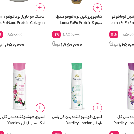
تئین لومافوفو
شامپو پروتئین لومافوفو همراه
ماسک مو خاویار لو
Luma FoFo Pro
سرم Luma FoFo Protein &
oFo Nano Protein Collagen
Hair Mask
Brazilian Shampoo
11
11
1,850,000
1,850,000
1,850,0
%
%
%
1,650,000
1,650,000
1,650,
ده بدن گل
اسپری خوشبوکننده بدن گل یاس
اسپری خوشبوکننده بدن گل رز
یاردلی Yardley London
یاردلی Yardley London
انگلیسی یاردلی Yardley
London English Rose
Imperial Jasmine Refreshing
Imperial Or