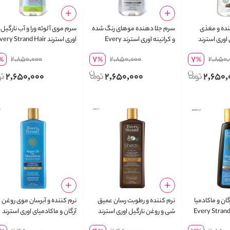
ده و مغذی
سرم جلا دهنده موهای رنگ شده
سرم موی آلوئه ورا و آب نارگیل
 اوری استرند
و کراتینه اوری استرند Every
اوری استرند ery Strand Hair
Strand Hair Polisher حجم 177
Serum حجم 177 میلی لیتر
7
7
2,850,000
2,850,000
2,850,
%
%
%
میل
2,650,000
2,650,000
2,650,
ان و ماکادمیا
نرم کننده و رطوبت رسان عمیق
نرم کننده و آبرسان موی روغن
رند Every Strand Hair
شی و روغن نارگیل اوری استرند
آرگان و ماکادمیای اوری استرند
Every Strand Deep Moisture
y Strand Hydrating