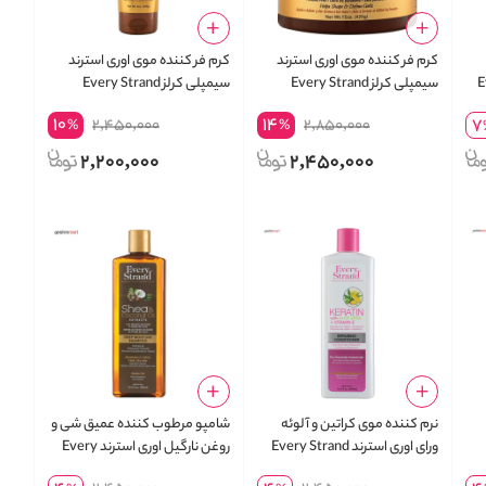
کرم فر کننده موی اوری استرند
کرم فر کننده موی اوری استرند
Ev
سیمپلی کرلز Every Strand
سیمپلی کرلز Every Strand
Simply Curls وزن 425 گرم
Simply Curls وزن 236 گرم
10
14
7
2,450,000
2,850,000
%
%
2,200,000
2,450,000
نرم کننده موی کراتین و آلوئه
شامپو مرطوب کننده عمیق شی و
ورای اوری استرند Every Strand
روغن نارگیل اوری استرند Every
Ever حجم
Keratin حجم 399 میلی لیتر
Strand Deep Moisture حجم