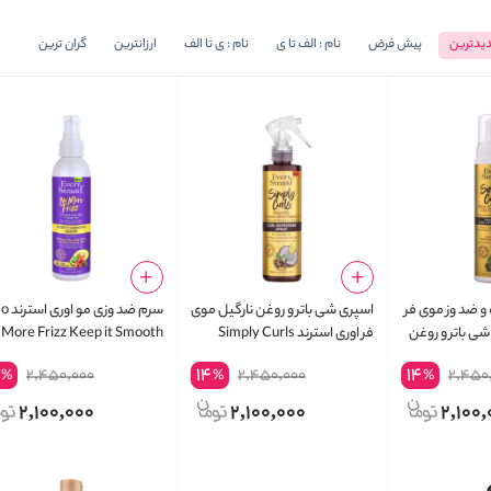
یدترین
پیش فرض
نام : الف تا ی
نام : ی تا الف
ارزانترین
گران ترین
 ضد وز موی فر
اسپری شی باتر و روغن نارگیل موی
سرم ضد وزی مو
شی باتر و روغن
فر اوری استرند Simply Curls
More Frizz Keep it Smooth
Simply Curls with
with Shea and Coconut Oil
Serum
4
14
14
2,450,000
2,450,000
2,450
%
%
%
Curl Refresher Spray
and Coconut
Cu
2,100,000
2,100,000
2,100