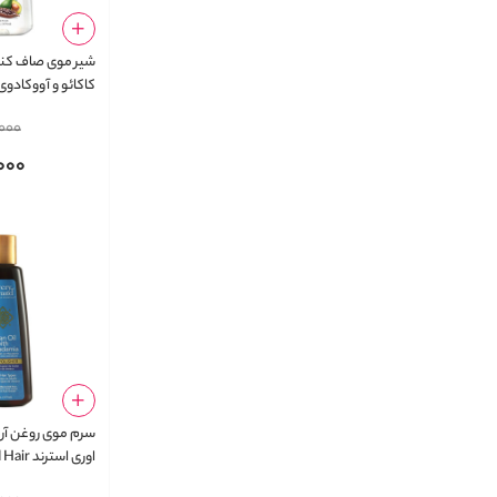
شیر موی صاف کنن
کاکائو و آووکادوی
Lacio Plus حجم 177 میلی لیتر
000
000
سرم موی روغن آرگ
اوری است
Polisher حجم 177 میلی لیتر