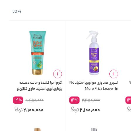
29
کالا
 اوری استرند No
اسپری ضد وزی مو اوری استرند No
کرم احیا کننده و حالت دهنده
More Frizz Leave-In
رزماری اوری استرند حاوی کلاژن و
Conditioner
بیوتین Biotin & Collagen +
14
14
1
2,450,000
2,450,000
%
%
Rosemary Mint Revitalizing
Styling Creme
2,100,000
2,100,000