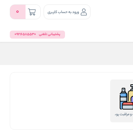
0
ورود به حساب کاربری
پشتیبانی تلفنی
09216585530
و مراقبت پوست