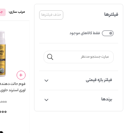
مرتب سازی:
جد
فیلترها
حذف فیلترها
فقط کالاهای موجود
فیلتر بازه قیمتی
فوم حالت دهنده و
اوری استرند حاوی 
نارگیل  Shea
برندها
,000
 Oil Frizz-Free
rl Styling Foam
,000