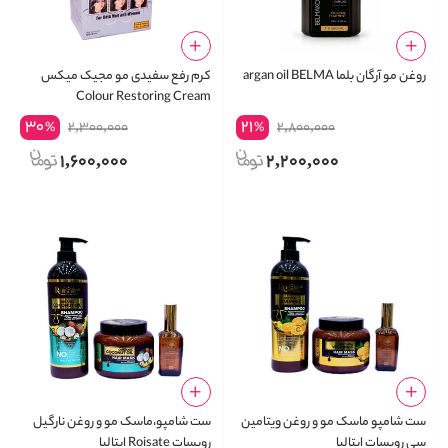
روغن مو آرگان بلما argan oil BELMA
کرم رفع سفیدی مو مجیک میکس
Colour Restoring Cream
30
21
2,300,000
2,800,000
%
%
1,600,000
2,200,000
ست شامپو ماسک مو و روغن ویتامین
ست شامپو،ماسک مو و روغن نارگیل
سی رویسات ایتالیا
رویسات Roisate ایتالیا