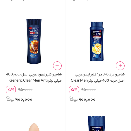
شامپو مردانه 3 در 1 کلیر لیمو عربی
شامپو کلیر قهوه عربی اصل حجم 400
اصل حجم 400 میلی لیتر Clear Men
میلی لیتر Generic Clear Men Anti
Hair Loss Coffee
3 in 1 Shampoo Active Fresh
5
5
950,000
950,000
%
%
900,000
900,000