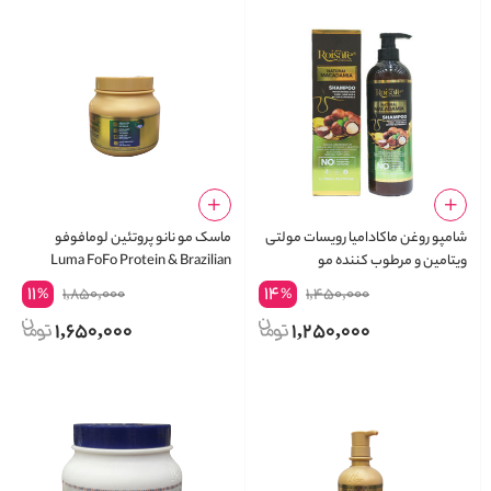
شامپو روغن ماکادامیا رویسات مولتی
ماسک مو نانو پروتئین لومافوفو
ویتامین و مرطوب کننده مو
Luma FoFo Protein & Brazilian
Hair Mask
11
14
1,850,000
1,450,000
%
%
1,650,000
1,250,000