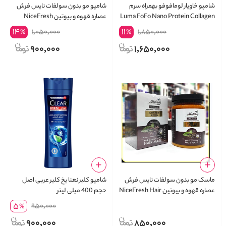
شامپو خاویار لومافوفو بهمراه سرم
شامپو مو بدون سولفات نایس فرش
Luma FoFo Nano Protein Collagen
عصاره قهوه و بیوتین NiceFresh
Coffee Biotin Shampoo
Shampoo
14
11
1,050,000
1,850,000
%
%
900,000
1,650,000
ماسک مو بدون سولفات نایس فرش
شامپو کلیر نعنا یخ کلیر عربی اصل
عصاره قهوه و بیوتین NiceFresh Hair
حجم 400 میلی لیتر
Mask Coffee Biotin
5
950,000
%
900,000
850,000