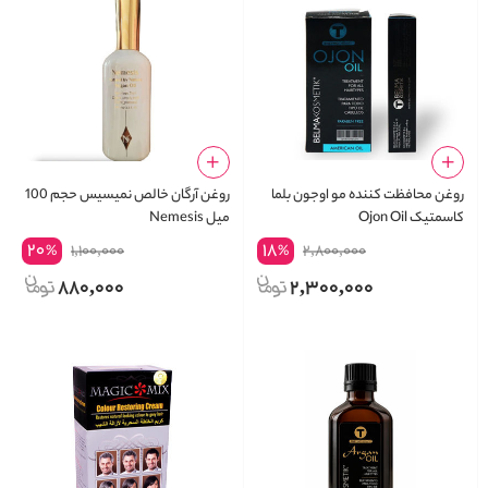
روغن محافظت کننده مو اوجون بلما
روغن آرگان خالص نمیسیس حجم 100
کاسمتیک Ojon Oil
میل Nemesis
20
18
1,100,000
2,800,000
%
%
880,000
2,300,000