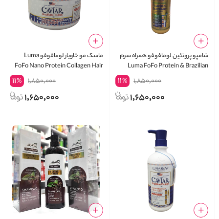
شامپو پروتئین لومافوفو همراه سرم
ماسک مو خاویار لومافوفو Luma
FoFo Nano Protein Collagen Hair
Luma FoFo Protein & Brazilian
Mask
Shampoo
11
11
1,850,000
1,850,000
%
%
1,650,000
1,650,000