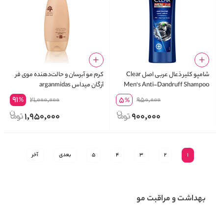
شامپو کلیر ذعال عربی اصل Clear
کرم مو آبرسان و حالت‌دهنده موی فر
Men's Anti-Dandruff Shampoo
آرگان میداس arganmidas
nourishing curls essence
Deep Cleanse, 400 ml
91
5
21,000,000
950,000
%
%
1,950,000
900,000
1
2
3
4
5
بعدی
آخر
بهداشت و مراقبت مو