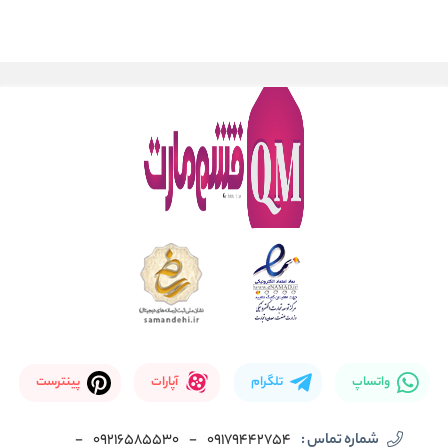
واتساپ
تلگرام
آپارات
پینترست
شماره تماس :
09179442754
-
09216585530
-