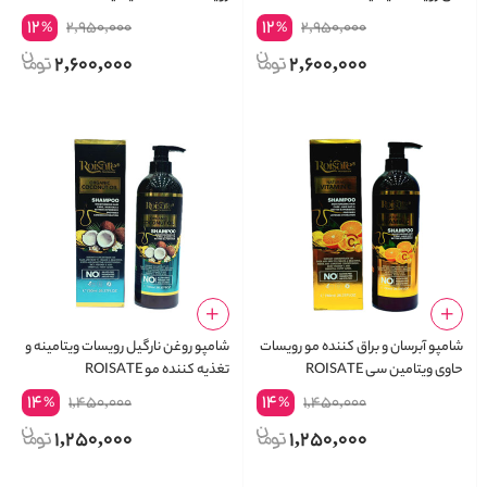
12
12
2,950,000
2,950,000
%
%
2,600,000
2,600,000
شامپو آبرسان و براق کننده مو رویسات
شامپو روغن نارگیل رویسات ویتامینه و
حاوی ویتامین سی ROISATE
تغذیه کننده مو ROISATE
COCONUT OIL SHAMPOO
SHAMPOO VITAMIN C
14
14
1,450,000
1,450,000
%
%
1,250,000
1,250,000