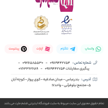
واتساپ
تلگرام
آپارات
پینترست
شماره تماس :
09179442754
-
09216585530
-
پیگیری سفارشات 09179442754
-
07633626189
آدرس :
بندرعباس – میدان صادقیه – کوی پرواز – کوچه آبان
5-مجتمع نیلوفرآبی – واحد17
تمام حقوق معنوی این سایت مربوط به سایت فروشگاه اینترنتی قشم مارت می باشد