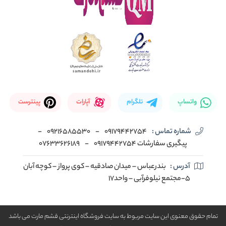
واتساپ
تلگرام
آپارات
پینترست
شماره تماس :
09179442754
-
09216585530
-
پیگیری سفارشات 09179442754
-
07633626189
آدرس :
بندرعباس – میدان صادقیه – کوی پرواز – کوچه آبان
5-مجتمع نیلوفرآبی – واحد17
تمام حقوق معنوی این سایت مربوط به سایت فروشگاه اینترنتی قشم مارت می باشد