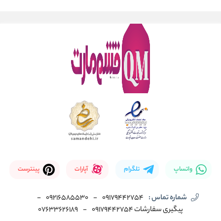
واتساپ
تلگرام
آپارات
پینترست
شماره تماس :
09179442754
-
09216585530
-
پیگیری سفارشات 09179442754
-
07633626189