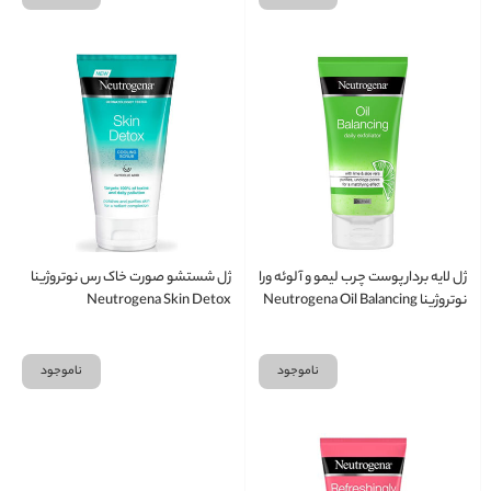
ژل لایه بردار پوست چرب لیمو و آلوئه ورا
ژل شستشو صورت خاک رس نوتروژینا
نوتروژینا Neutrogena Oil Balancing
Neutrogena Skin Detox
Daily
ناموجود
ناموجود