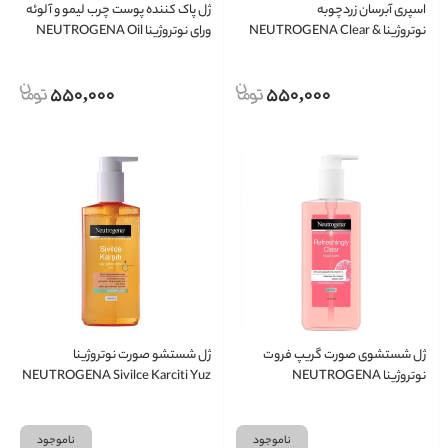
اسپری آبرسان زردچوبه
ژل پاک کننده پوست چرب لیمو و آلوئه
نوتروژینا NEUTROGENA Clear &
ورای نوتروژینا NEUTROGENA Oil
Balancing Facial Wash
Soothe Toning Mist
550,000
550,000
ژل شستشوی صورت گریپ فروت
ژل شستشو صورت نوتروژینا
نوتروژینا NEUTROGENA
NEUTROGENA Sivilce Karciti Yuz
temizleme jeli
Refreshingly Clear Facial Wash
ناموجود
ناموجود