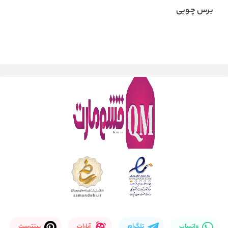
برس چوبی
واتساپ
تلگرام
آپارات
پینترست