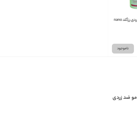
نانو بوتاکس ضد زردی رزگلد nano
ناموجود
و ضد زردی