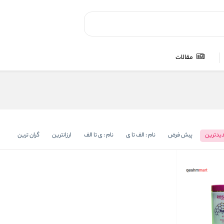
مقالات
یدترین
پیش فرض
نام : الف تا ی
نام : ی تا الف
ارزانترین
گران ترین