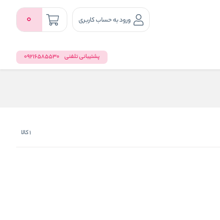
0
ورود به حساب کاربری
پشتیبانی تلفنی
09216585530
1
کالا