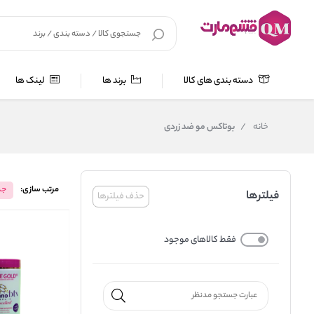
دسته بندی های کالا
برند ها
لینک ها
خانه
/
بوتاکس مو ضد زردی
مرتب سازی:
جد
فیلترها
حذف فیلترها
فقط کالاهای موجود