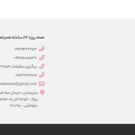
همه روزه 24 ساعته همراهتیم
09179442754
09216585530
پیگیری سفارشات 09179442754
07633626189
eshmmart@gmail.com
بندرعباس – میدان صادقی
پرواز – کوچه آبان 5-
نیلوفرآبی – واحد17