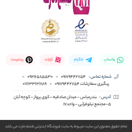
واتساپ
تلگرام
آپارات
پینترست
شماره تماس :
09179442754
-
09216585530
-
پیگیری سفارشات 09179442754
-
07633626189
آدرس :
بندرعباس – میدان صادقیه – کوی پرواز – کوچه آبان
5-مجتمع نیلوفرآبی – واحد17
تمام حقوق معنوی این سایت مربوط به سایت فروشگاه اینترنتی قشم مارت می باشد