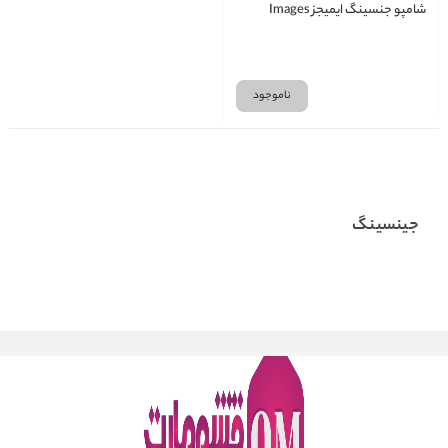
شامپو جنسینگ ایمیجز Images
ناموجود
جینسینگ