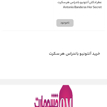
عطر ادکلن آنتونیو باندراس هر سکرت
Antonio Banderas Her Secret
ناموجود
خرید آنتونیو باندراس هر سکرت