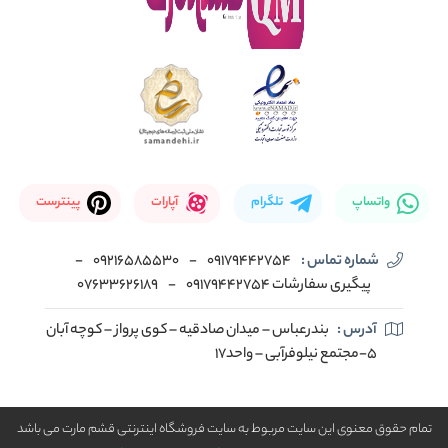
واتساپ
تلگرام
آپارات
پینترست
شماره تماس :
09179442754
-
09216585530
-
پیگیری سفارشات 09179442754
-
07633626189
آدرس :
بندرعباس – میدان صادقیه – کوی پرواز – کوچه آبان
5-مجتمع نیلوفرآبی – واحد17
تمام حقوق معنوی این سایت مربوط به سایت فروشگاه اینترنتی قشم مارت می باشد