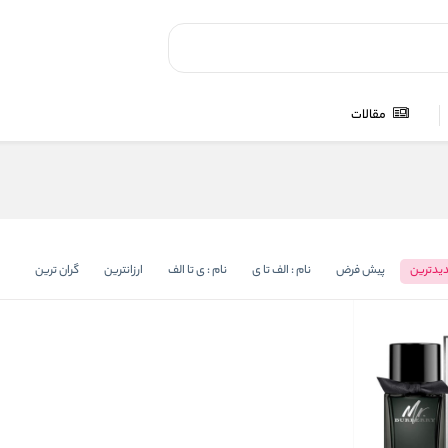
مقالات
یدترین
پیش فرض
نام : الف تا ی
نام : ی تا الف
ارزانترین
گران ترین