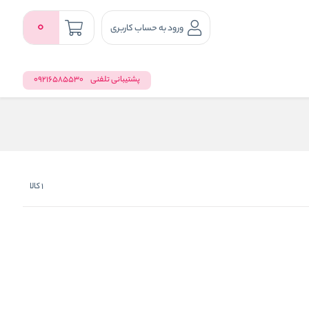
0
ورود به حساب کاربری
پشتیبانی تلفنی
09216585530
1
کالا