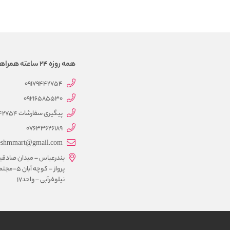
همه روزه 24 ساعته همراهتیم
09179442754
09216585530
پیگیری سفارشات 09179442754
07633626189
eshmmart@gmail.com
بندرعباس – میدان صادقی
پرواز – کوچه آبان 5-
نیلوفرآبی – واحد17