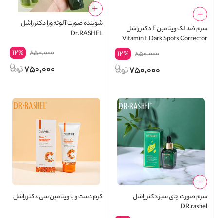
شوینده صورت آلوئه ورا دکتر راشل
سرم ضد لک ویتامین E دکتر راشل
Dr.RASHEL
Vitamin E Dark Spots Corrector
12
850,000
12
%
850,000
%
750,000
750,000
سرم صورت چای سبز دکتر راشل
کرم دست و پا ویتامین سی دکتر راشل
DR.rashel