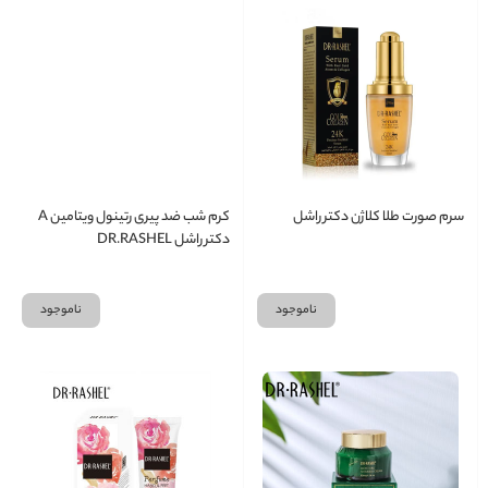
سرم صورت طلا کلاژن دکتر راشل
کرم شب ضد پیری رتینول ویتامین A
دکتر راشل DR.RASHEL
ناموجود
ناموجود