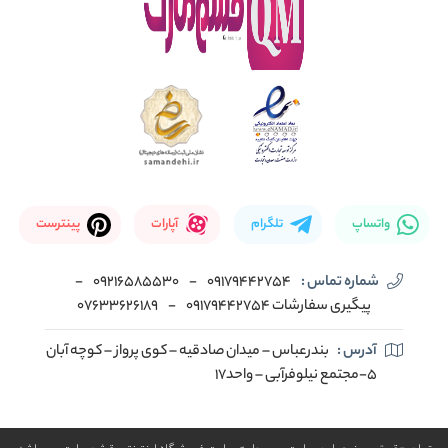
واتساپ
تلگرام
آپارات
پینترست
شماره تماس :
09179442754
-
09216585530
-
پیگیری سفارشات 09179442754
-
07633626189
آدرس :
بندرعباس – میدان صادقیه – کوی پرواز – کوچه آبان
5-مجتمع نیلوفرآبی – واحد17