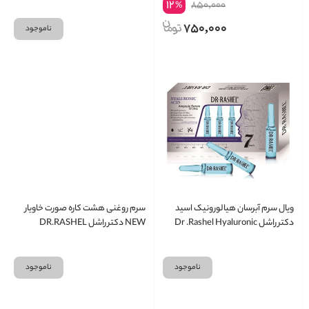
12
850,000
%
750,000
ناموجود
ویال سرم آبرسان هیالورونیک اسید
سرم روغنی هشت کاره صورت خاویار
دکتر راشل Dr .Rashel Hyaluronic
NEW دکتر راشل DR.RASHEL
Acid تعداد 7 عدد
ناموجود
ناموجود