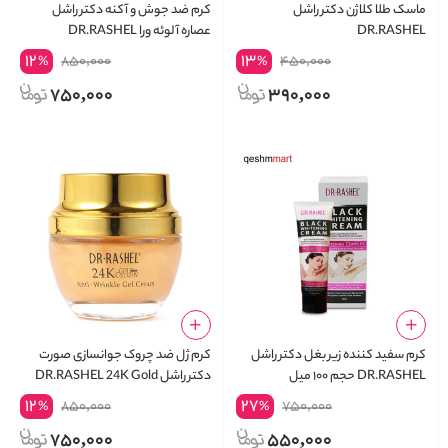
ماسک طلا کلاژن دکتر راشل
کرم ضد جوش و آکنه دکتر راشل
DR.RASHEL
عصاره آلوئه ورا DR.RASHEL
12
13
850,000
450,000
%
%
750,000
390,000
کرم سفید کننده زیر بغل دکتر راشل
کرم ژل ضد چروک جوانسازی صورت
DR.RASHEL حجم ۱۰۰ میل
دکتر راشل DR.RASHEL 24K Gold
and Collagen
12
27
850,000
750,000
%
%
750,000
550,000