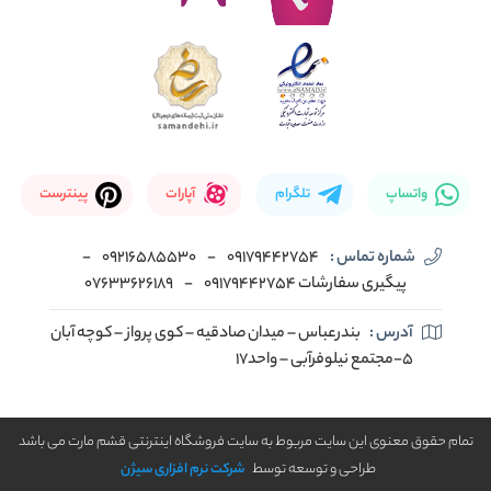
واتساپ
تلگرام
آپارات
پینترست
شماره تماس :
09179442754
-
09216585530
-
پیگیری سفارشات 09179442754
-
07633626189
آدرس :
بندرعباس – میدان صادقیه – کوی پرواز – کوچه آبان
5-مجتمع نیلوفرآبی – واحد17
تمام حقوق معنوی این سایت مربوط به سایت فروشگاه اینترنتی قشم مارت می باشد
طراحی و توسعه توسط
شرکت نرم افزاری سیژن