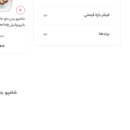
فیلتر بازه قیمتی
شامپو بدن داو حا
باتر و وا
Wash with Shea
برندها
000
tter and Vanilla
000
شامپو بد