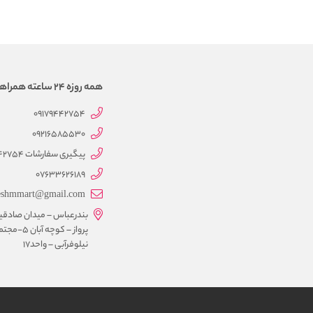
همه روزه 24 ساعته همراهتیم
09179442754
09216585530
پیگیری سفارشات 09179442754
07633626189
eshmmart@gmail.com
بندرعباس – میدان صادقی
پرواز – کوچه آبان 5-
نیلوفرآبی – واحد17