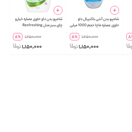
شامپو بدن آنتی باکتریال داو
شامپو بدن داو حاوی عصاره خیار و
حاوی عصاره ماچا حجم 1000 میلی
چای سبز مدل Resfreshing
لیتر
8
8
8
1,250,000
1,250,000
%
%
1,150,000
1,150,000