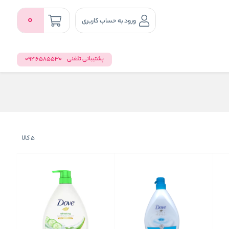
0
ورود به حساب کاربری
پشتیبانی تلفنی
09216585530
5
کالا