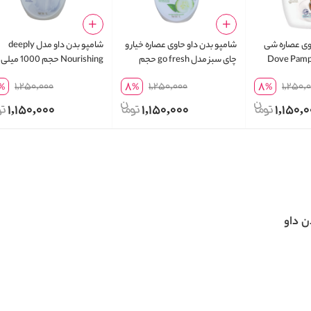
وی عصاره شی
شامپو بدن داو حاوی عصاره خیار و
شامپو بدن داو مدل deeply
نیل Dove Pampering
چای سبز مدل go fresh حجم
Nourishing حجم 1000 میلی
Care Body 
1000 میل لیتر
لیتر
8
8
1,250,000
1,250,000
1,250,
%
%
%
Bu
1,150,000
1,150,000
1,150,
ن داو