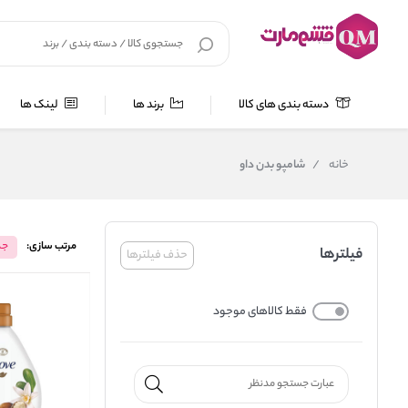
دسته بندی های کالا
برند ها
لینک ها
خانه
/
شامپو بدن داو
مرتب سازی:
جد
فیلترها
حذف فیلترها
فقط کالاهای موجود