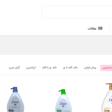
مقالات
یدترین
پیش فرض
نام : الف تا ی
نام : ی تا الف
ارزانترین
گران ترین