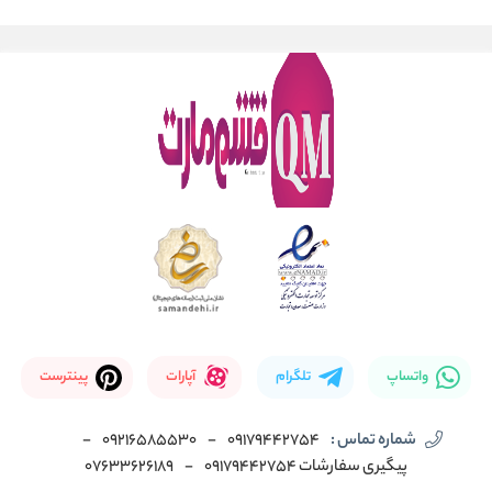
واتساپ
تلگرام
آپارات
پینترست
شماره تماس :
09179442754
-
09216585530
-
پیگیری سفارشات 09179442754
-
07633626189