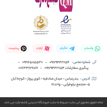
واتساپ
تلگرام
آپارات
پینترست
شماره تماس :
09179442754
-
09216585530
-
پیگیری سفارشات 09179442754
-
07633626189
آدرس :
بندرعباس – میدان صادقیه – کوی پرواز – کوچه آبان
5-مجتمع نیلوفرآبی – واحد17
تمام حقوق معنوی این سایت مربوط به سایت فروشگاه اینترنتی قشم مارت می باشد