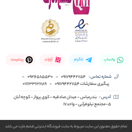
واتساپ
تلگرام
آپارات
پینترست
شماره تماس :
09179442754
-
09216585530
-
پیگیری سفارشات 09179442754
-
07633626189
آدرس :
بندرعباس – میدان صادقیه – کوی پرواز – کوچه آبان
5-مجتمع نیلوفرآبی – واحد17
تمام حقوق معنوی این سایت مربوط به سایت فروشگاه اینترنتی قشم مارت می باشد