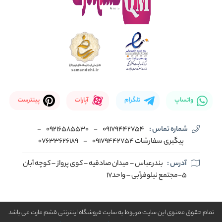
واتساپ
تلگرام
آپارات
پینترست
شماره تماس :
09179442754
-
09216585530
-
پیگیری سفارشات 09179442754
-
07633626189
آدرس :
بندرعباس – میدان صادقیه – کوی پرواز – کوچه آبان
5-مجتمع نیلوفرآبی – واحد17
تمام حقوق معنوی این سایت مربوط به سایت فروشگاه اینترنتی قشم مارت می باشد