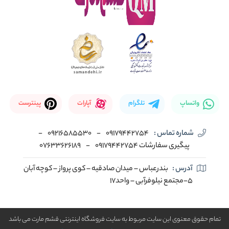
واتساپ
تلگرام
آپارات
پینترست
شماره تماس :
09179442754
-
09216585530
-
پیگیری سفارشات 09179442754
-
07633626189
آدرس :
بندرعباس – میدان صادقیه – کوی پرواز – کوچه آبان
5-مجتمع نیلوفرآبی – واحد17
تمام حقوق معنوی این سایت مربوط به سایت فروشگاه اینترنتی قشم مارت می باشد