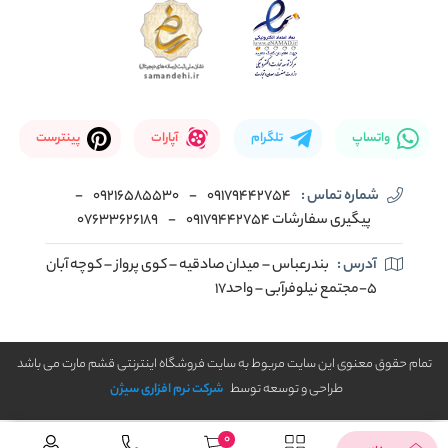
واتساپ
تلگرام
آپارات
پینترست
شماره تماس :
09179442754
-
09216585530
-
پیگیری سفارشات 09179442754
-
07633626189
آدرس :
بندرعباس – میدان صادقیه – کوی پرواز – کوچه آبان
5-مجتمع نیلوفرآبی – واحد17
تمام حقوق معنوی این سایت مربوط به سایت فروشگاه اینترنتی قشم مارت می باشد
طراحی و توسعه توسط
شرکت نرم افزاری سیژن
0