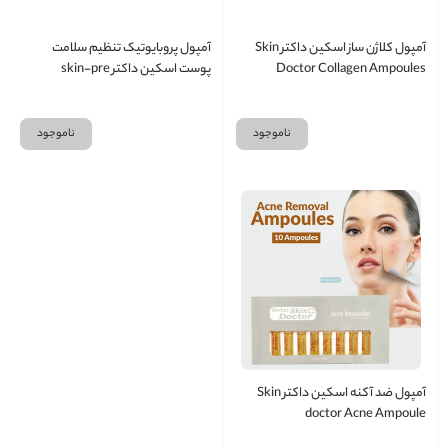
آمپول کلاژن ساز اسکین داکتر Skin
آمپول پروبایوتیک تنظیم سلامت
Doctor Collagen Ampoules
پوست اسکین داکتر skin-pre
essntial blance
ناموجود
ناموجود
آمپول ضد آکنه اسکین داکتر Skin
doctor Acne Ampoule