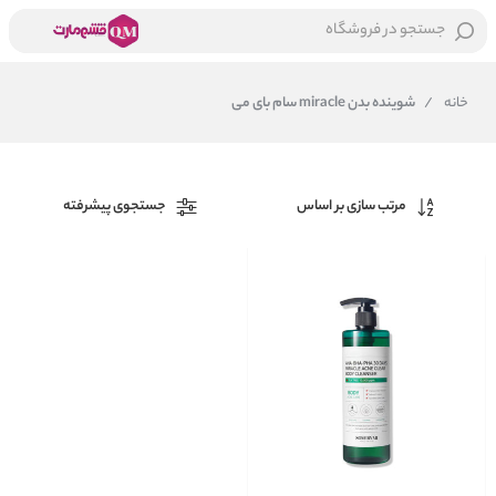
جستجو در فروشگاه
خانه
/
شوینده بدن miracle سام بای می
مرتب سازی بر اساس
جستجوی پیشرفته