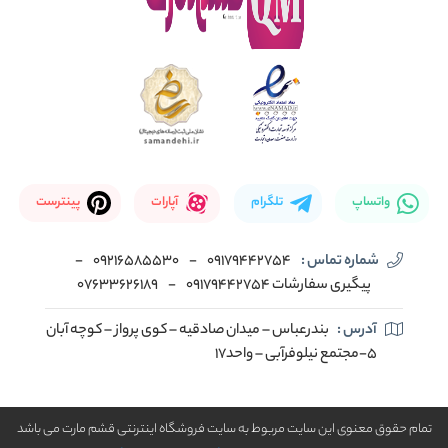
واتساپ
تلگرام
آپارات
پینترست
شماره تماس :
09179442754
-
09216585530
-
پیگیری سفارشات 09179442754
-
07633626189
آدرس :
بندرعباس – میدان صادقیه – کوی پرواز – کوچه آبان
5-مجتمع نیلوفرآبی – واحد17
تمام حقوق معنوی این سایت مربوط به سایت فروشگاه اینترنتی قشم مارت می باشد