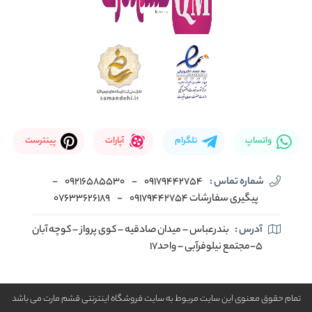
واتساپ
تلگرام
آپارات
پینترست
شماره تماس :
09179442754
-
09216585530
-
پیگیری سفارشات 09179442754
-
07633626189
آدرس :
بندرعباس – میدان صادقیه – کوی پرواز – کوچه آبان
5-مجتمع نیلوفرآبی – واحد17
تمام حقوق معنوی این سایت مربوط به سایت فروشگاه اینترنتی قشم مارت می باشد