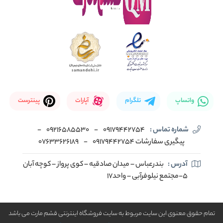
واتساپ
تلگرام
آپارات
پینترست
شماره تماس :
09179442754
-
09216585530
-
پیگیری سفارشات 09179442754
-
07633626189
آدرس :
بندرعباس – میدان صادقیه – کوی پرواز – کوچه آبان
5-مجتمع نیلوفرآبی – واحد17
تمام حقوق معنوی این سایت مربوط به سایت فروشگاه اینترنتی قشم مارت می باشد