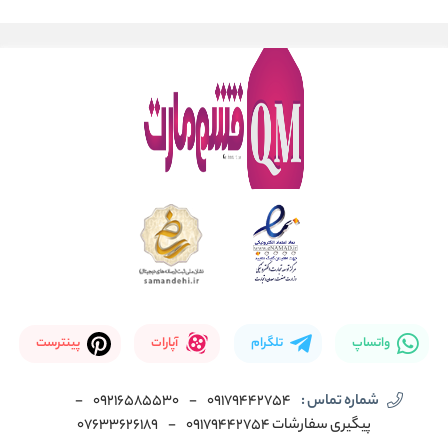
واتساپ
تلگرام
آپارات
پینترست
شماره تماس :
09179442754
-
09216585530
-
پیگیری سفارشات 09179442754
-
07633626189