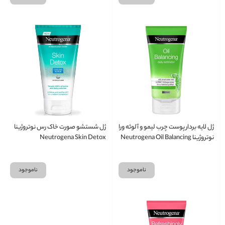
ژل لایه بردار پوست چرب لیمو و آلوئه ورا
ژل شستشو صورت خاک رس نوتروژینا
نوتروژینا Neutrogena Oil Balancing
Neutrogena Skin Detox
Daily
ناموجود
ناموجود