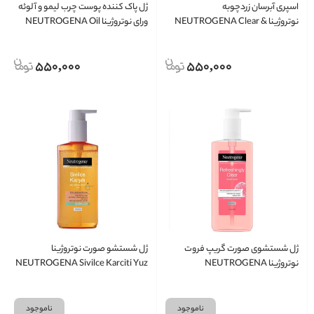
اسپری آبرسان زردچوبه
ژل پاک کننده پوست چرب لیمو و آلوئه
نوتروژینا NEUTROGENA Clear &
ورای نوتروژینا NEUTROGENA Oil
Balancing Facial Wash
Soothe Toning Mist
550,000
550,000
ژل شستشوی صورت گریپ فروت
ژل شستشو صورت نوتروژینا
نوتروژینا NEUTROGENA
NEUTROGENA Sivilce Karciti Yuz
temizleme jeli
Refreshingly Clear Facial Wash
ناموجود
ناموجود