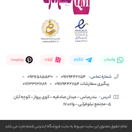
واتساپ
تلگرام
آپارات
پینترست
شماره تماس :
09179442754
-
09216585530
-
پیگیری سفارشات 09179442754
-
07633626189
آدرس :
بندرعباس – میدان صادقیه – کوی پرواز – کوچه آبان
5-مجتمع نیلوفرآبی – واحد17
تمام حقوق معنوی این سایت مربوط به سایت فروشگاه اینترنتی قشم مارت می باشد