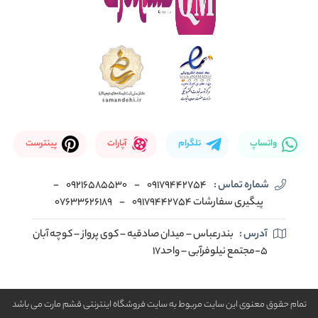
واتساپ
تلگرام
آپارات
پینترست
شماره تماس :
09179442754
-
09216585530
-
پیگیری سفارشات 09179442754
-
07633626189
آدرس :
بندرعباس – میدان صادقیه – کوی پرواز – کوچه آبان
5-مجتمع نیلوفرآبی – واحد17
تمام حقوق معنوی این سایت مربوط به سایت فروشگاه اینترنتی قشم مارت می باشد